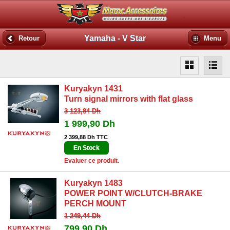
Yamaha - V Star
Retour
Menu
Kuryakyn 1431
Turn signal mirrors with flat glass
3 123,84 Dh
1 999,90 Dh
2 399,88 Dh TTC
En Stock
Evaluer ce produit.
Kuryakyn 1483
POWER POINT W/CLUTCH-BRAKE
PERCH MOUNT
1 249,44 Dh
799,90 Dh