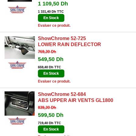
1 109,50 Dh
1 331,40 Dh TTC
En Stock
Evaluer ce produit.
ShowChrome 52-725
LOWER RAIN DEFLECTOR
769,30 Dh
549,50 Dh
659,40 Dh TTC
En Stock
Evaluer ce produit.
ShowChrome 52-684
ABS UPPER AIR VENTS GL1800
839,30 Dh
599,50 Dh
719,40 Dh TTC
En Stock