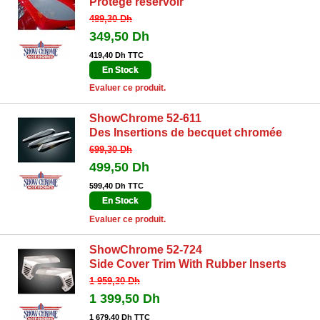
Protège réservoir
489,30 Dh
349,50 Dh
419,40 Dh TTC
En Stock
Evaluer ce produit.
ShowChrome 52-611
Des Insertions de becquet chromée
699,30 Dh
499,50 Dh
599,40 Dh TTC
En Stock
Evaluer ce produit.
ShowChrome 52-724
Side Cover Trim With Rubber Inserts
1 959,30 Dh
1 399,50 Dh
1 679,40 Dh TTC