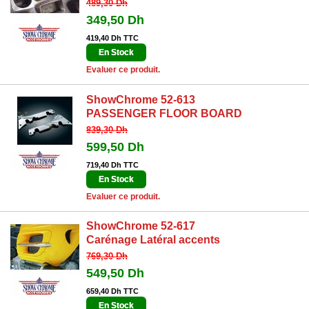
489,30 Dh
349,50 Dh
419,40 Dh TTC
En Stock
Evaluer ce produit.
ShowChrome 52-613
PASSENGER FLOOR BOARD
839,30 Dh
599,50 Dh
719,40 Dh TTC
En Stock
Evaluer ce produit.
ShowChrome 52-617
Carénage Latéral accents
769,30 Dh
549,50 Dh
659,40 Dh TTC
En Stock