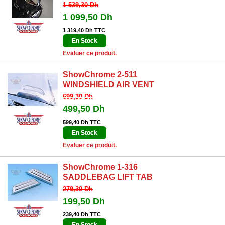
1 539,30 Dh
1 099,50 Dh
1 319,40 Dh TTC
En Stock
Evaluer ce produit.
ShowChrome 2-511
WINDSHIELD AIR VENT
699,30 Dh
499,50 Dh
599,40 Dh TTC
En Stock
Evaluer ce produit.
ShowChrome 1-316
SADDLEBAG LIFT TAB
279,30 Dh
199,50 Dh
239,40 Dh TTC
En Stock