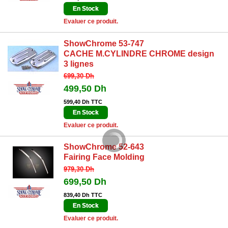
En Stock
Evaluer ce produit.
ShowChrome 53-747
CACHE M.CYLINDRE CHROME design
3 lignes
699,30 Dh
499,50 Dh
599,40 Dh TTC
En Stock
Evaluer ce produit.
ShowChrome 52-643
Fairing Face Molding
979,30 Dh
699,50 Dh
839,40 Dh TTC
En Stock
Evaluer ce produit.