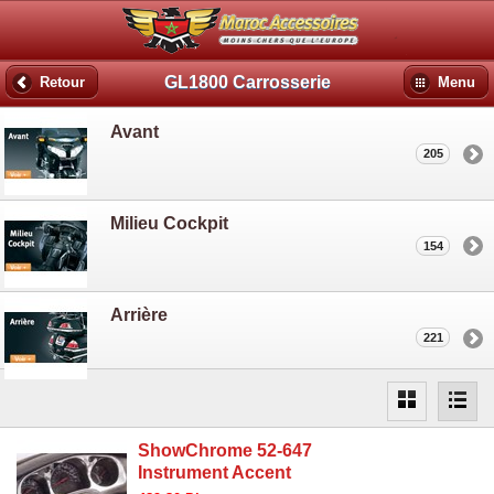
GL1800 Carrosserie
Retour
Menu
Avant
205
Milieu Cockpit
154
Arrière
221
ShowChrome 52-647
Instrument Accent