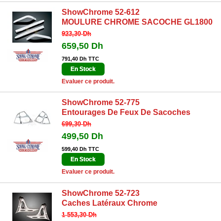
ShowChrome 52-612
MOULURE CHROME SACOCHE GL1800
923,30 Dh
659,50 Dh
791,40 Dh TTC
En Stock
Evaluer ce produit.
ShowChrome 52-775
Entourages De Feux De Sacoches
699,30 Dh
499,50 Dh
599,40 Dh TTC
En Stock
Evaluer ce produit.
ShowChrome 52-723
Caches Latéraux Chrome
1 553,30 Dh