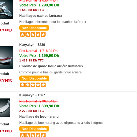
Prix Normal :
2 030,44 Dh
Votre Prix :1 299,90 Dh
1 559,88 Dh TTC
Habillages caches latéraux
Habillages chromés pour les caches latéraux.
roduit
Non Disponible
Kuryakyn -
3236
Prix Normal :
1 718,04 Dh
Votre Prix :1 199,90 Dh
1 439,88 Dh TTC
Chrome de garde boue arrière lumineux
Chrome pour le bas du garde boue arrière.
roduit
Non Disponible
Kuryakyn -
1367
Prix Normal :
2 967,64 Dh
Votre Prix :1 899,90 Dh
2 279,88 Dh TTC
Habillage de boomerang
Habillage de boomerang avec clignotants à leds intégrés
roduit
Non Disponible