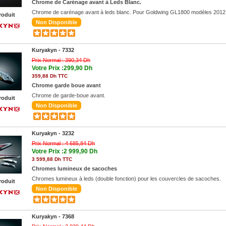
Chrome de Carénage avant à Leds Blanc.
Chrome de carénage avant à leds blanc. Pour Goldwing GL1800 modèles 2012
roduit
Non Disponible
Kuryakyn -
7332
Prix Normal :
390,34 Dh
Votre Prix :299,90 Dh
359,88 Dh TTC
Chrome garde boue avant
Chrome de garde-boue avant.
roduit
Non Disponible
Kuryakyn -
3232
Prix Normal :
4 685,84 Dh
Votre Prix :2 999,90 Dh
3 599,88 Dh TTC
Chromes lumineux de sacoches
Chromes lumineux à leds (double fonction) pour les couvercles de sacoches.
roduit
Non Disponible
Kuryakyn -
7368