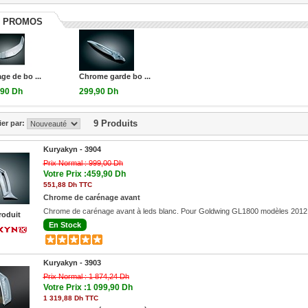
 PROMOS
age de bo ...
Chrome garde bo ...
,90 Dh
299,90 Dh
88 Dh TTC
359,88 Dh TTC
9 Produits
ier par:
Kuryakyn -
3904
Prix Normal :
999,00 Dh
Votre Prix :459,90 Dh
551,88 Dh TTC
Chrome de carénage avant
Chrome de carénage avant à leds blanc. Pour Goldwing GL1800 modèles 2012
roduit
En Stock
Kuryakyn -
3903
Prix Normal :
1 874,24 Dh
Votre Prix :1 099,90 Dh
1 319,88 Dh TTC