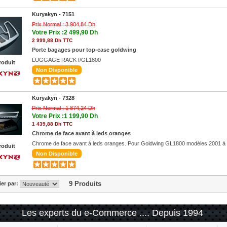
Kuryakyn -
7151
Prix Normal :
3 904,84 Dh
Votre Prix :2 499,90 Dh
2 999,88 Dh TTC
Porte bagages pour top-case goldwing
LUGGAGE RACK f/GL1800
roduit
Non Disponible
Kuryakyn -
7328
Prix Normal :
1 874,24 Dh
Votre Prix :1 199,90 Dh
1 439,88 Dh TTC
Chrome de face avant à leds oranges
Chrome de face avant à leds oranges. Pour Goldwing GL1800 modèles 2001 à
roduit
Non Disponible
9 Produits
ier par:
Les experts du e-Commerce .... Depuis 1994