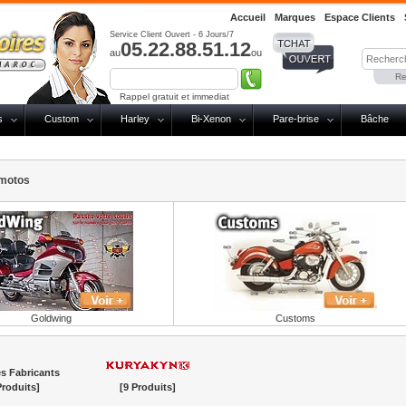
Accueil
Marques
Espace Clients
Service Client Ouvert - 6 Jours/7
05.22.88.51.12
au
ou
Re
Rappel gratuit et immediat
s
Custom
Harley
Bi-Xenon
Pare-brise
Bâche
 motos
Goldwing
Customs
s Fabricants
Produits]
[9 Produits]