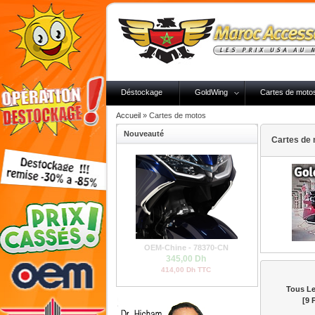
Déstockage
GoldWing
Cartes de moto
Accueil
»
Cartes de motos
Nouveauté
Cartes de
OEM-Chine - 78370-CN
345,00 Dh
414,00 Dh TTC
Tous Le
[9 