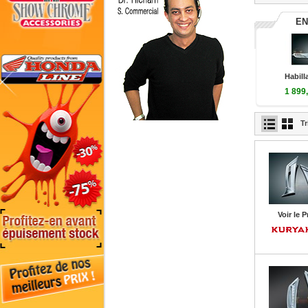
EN
Habill
1 899
2 279,
Tr
Voir le P