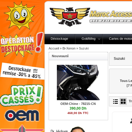
Déstockage
GoldWing
Cartes de moto
Accueil
»
Bi-Xenon
»
Suzuki
Nouveauté
Suzuki
Tous Le
[7 
Tr
OEM-Chine - 78215-CN
390,00 Dh
468,00 Dh TTC