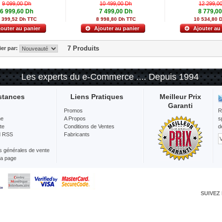
9 099,00 Dh
10 499,00 Dh
12 299,0
6 999,60 Dh
7 499,00 Dh
8 779,0
 399,52 Dh TTC
8 998,80 Dh TTC
10 534,80 
jouter au panier
Ajouter au panier
Ajouter au
7 Produits
ier par:
Les experts du e-Commerce .... Depuis 1994
stances
Liens Pratiques
Meilleur Prix
Garanti
Promos
R
he
A Propos
s
te
Conditions de Ventes
d
d RSS
Fabricants
s générales de vente
la page
SUIVEZ 