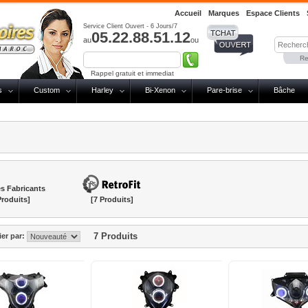
Accueil
Marques
Espace Clients
Service Client Ouvert - 6 Jours/7
05.22.88.51.12
au
ou
Re
Rappel gratuit et immediat
s
Custom
Harley
Bi-Xenon
Pare-brise
Bâche
s Fabricants
Produits]
[7 Produits]
7 Produits
ier par: