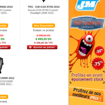
R600-2010
TRS - GW-GSX-R750-2010
00 Custom
Suzuki GSX-R750 Custom
-2010...
Headlight 2008-2010...
nible
Non Disponible
roduit.
Evaluer ce produit.
 Dh
9 099,00 Dh
0 Dh
6 999,00 Dh
h TTC
8 398,80 Dh TTC
 panier
Ajouter au panier
1300R-2012
a GSX1300R
2008-2012...
nible
roduit.