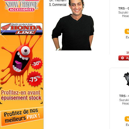
TRS - 
Suzuki
Head
N
Ev
1
A
TRS -
Suzuk
Head
N
Ev