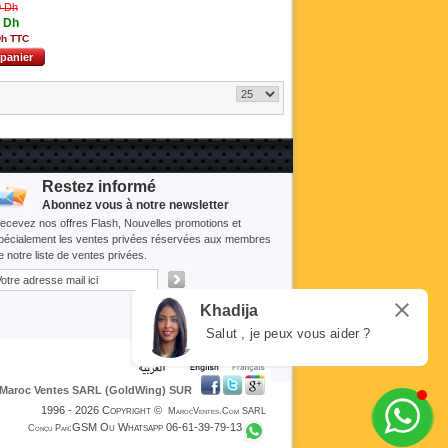
0 Dh
0 Dh
Dh TTC
 panier
Restez informé
Abonnez vous à notre newsletter
ecevez nos offres Flash, Nouvelles promotions et
pécialement les ventes privées réservées aux membres
e notre liste de ventes privées.
Khadija
Salut , je peux vous aider ?
Maroc Ventes SARL (GoldWing) SUR
1996 - 2026
Copyright
©
MarocVentes.Com SARL
GSM Ou Whatsapp 06-61-39-79-13
Conçu Par: