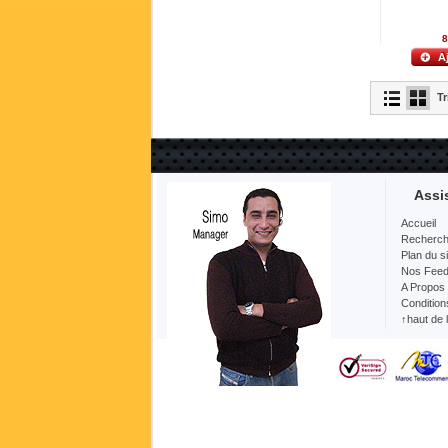
8
A
Tr
Assi
Accueil
Recherc
Plan du si
Nos Fee
A Propos
Condition
↑haut de 